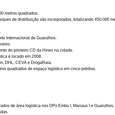
00 metros quadrados
.
ques de distribuição são incorporados, totalizando
450.000 me
.
orto Internacional de Guarulhos.
neiro.
nto do primeiro CD da Hines na cidade.
stica é locado em 2008.
hlon, DHL, CEVA e DrogaRaia.
tros quadrados
de espaço logístico em cinco prédios.
rados
de área logística nos DPs Embu I, Manaus I e Guarulhos. E
adas.