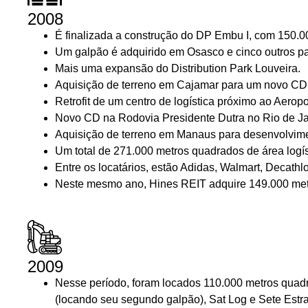
2008
É finalizada a construção do DP Embu I, com
150.0
Um galpão é adquirido em Osasco e cinco outros par
Mais uma expansão do Distribution Park Louveira.
Aquisição de terreno em Cajamar para um novo CD
Retrofit de um centro de logística próximo ao Aerop
Novo CD na Rodovia Presidente Dutra no Rio de Ja
Aquisição de terreno em Manaus para desenvolvime
Um total de
271.000 metros quadrados
de área logí
Entre os locatários, estão Adidas, Walmart, Decat
Neste mesmo ano, Hines REIT adquire
149.000 me
2009
Nesse período, foram locados
110.000 metros quad
(locando seu segundo galpão), Sat Log e Sete Estr