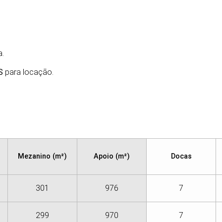
a.
S
para locação.
Mezanino (m²)
Apoio (m²)
Docas
301
976
7
299
970
7