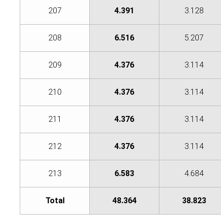
207
4.391
3.128
208
6.516
5.207
209
4.376
3.114
210
4.376
3.114
211
4.376
3.114
212
4.376
3.114
213
6.583
4.684
Total
48.364
38.823