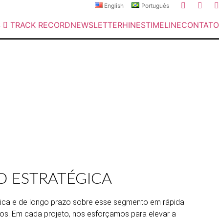
English
Português
S
TRACK RECORD
NEWSLETTER
HINES
TIMELINE
CONTATO
imagem aérea da Baía de Guanabara
O ESTRATÉGICA
única e de longo prazo sobre esse segmento em rápida
s. Em cada projeto, nos esforçamos para elevar a