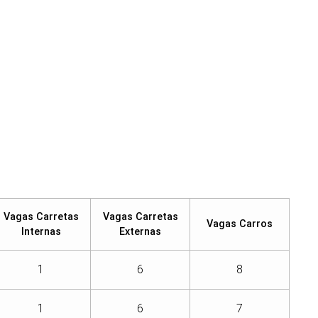
Vagas Carretas
Vagas Carretas
Vagas Carros
Internas
Externas
1
6
8
1
6
7