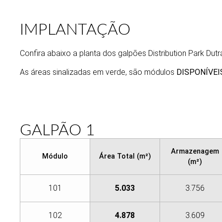
IMPLANTAÇÃO
Confira abaixo a planta dos galpões Distribution Park Dutr
As áreas sinalizadas em verde, são módulos
DISPONÍVEI
GALPÃO 1
Armazenagem
Módulo
Área Total (m²)
(m²)
101
5.033
3.756
102
4.878
3.609