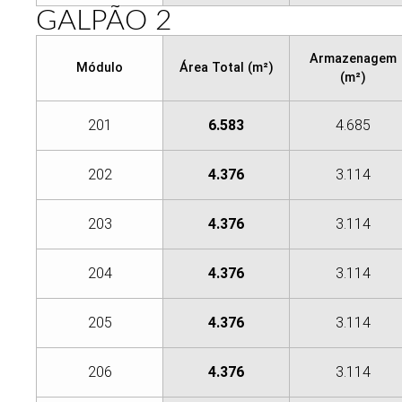
GALPÃO 2
Armazenagem
Módulo
Área Total (m²)
(m²)
201
6.583
4.685
202
4.376
3.114
203
4.376
3.114
204
4.376
3.114
205
4.376
3.114
206
4.376
3.114